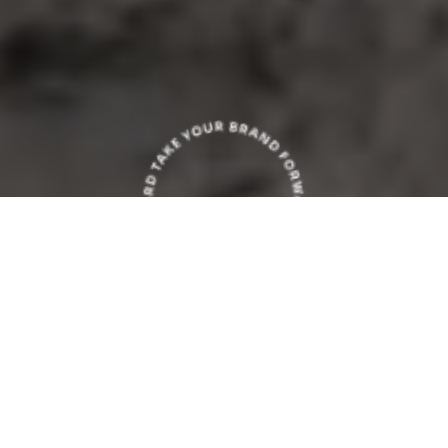
Grafik Tasarım
Logo, kurumsal kimlik, sosyal medya
tasarımları, UX/UI tasarımları, ürün-ambalaj